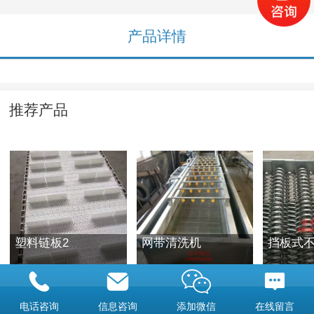
产品详情
推荐产品
塑料链板2
网带清洗机
挡板式
电话咨询
信息咨询
添加微信
在线留言